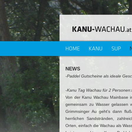
HOME
KANU
SUP
NEWS
-Paddel Gutscheine als ideale Ges
-Kanu Tag Wachau für 2 Personen:
Von der Kanu Wachau Mainbase in
gemeinsam zu Wasser gelassen wi
Grimmsinger Au geht’s dann fluß
herrlichen Sandstränden, zahlre
Orten, einfach die Wachau als Was