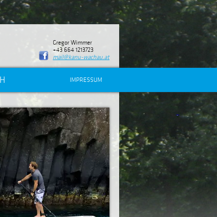
Gregor Wimmer
+43 664 1213723
mail@kanu-wachau.at
CH
IMPRESSUM