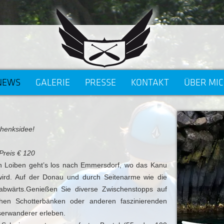
NEWS
GALERIE
PRESSE
KONTAKT
ÜBER MI
chenksidee!
Preis € 120
 Loiben geht’s los nach Emmersdorf, wo das Kanu
rd. Auf der Donau und durch Seitenarme wie die
abwärts.Genießen Sie diverse Zwischenstopps auf
ichen Schotterbänken oder anderen faszinierenden
serwanderer erleben.