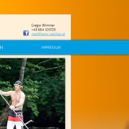
Gregor Wimmer
+43 664 1213723
mail@kanu-wachau.at
CH
IMPRESSUM