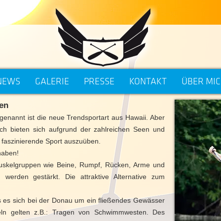
NEWS
GALERIE
PRESSE
KONTAKT
ÜBER MI
en
enannt ist die neue Trendsportart aus Hawaii. Aber
ich bieten sich aufgrund der zahlreichen Seen und
n faszinierende Sport auszuüben.
haben!
Muskelgruppen wie Beine, Rumpf, Rücken, Arme und
 werden gestärkt. Die attraktive Alternative zum
s es sich bei der Donau um ein fließendes Gewässer
eln gelten z.B.: Tragen von Schwimmwesten. Des